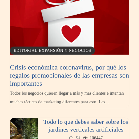
EDITORIAL EXPANSIÓN Y NEGOCIOS
Crisis económica coronavirus, por qué los
regalos promocionales de las empresas son
importantes
Todos los negocios quieren llegar a más y más clientes e intentan
muchas tácticas de marketing diferentes para esto. Las…
Todo lo que debes saber sobre los
jardines verticales artificiales
106447