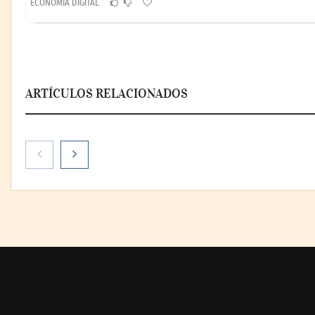
ECONOMÍA DIGITAL
ARTÍCULOS RELACIONADOS
El voto del público será
decisivo para elegir a los
ganadores del X Concurso de
Cementerios de España
Talentos Mart
récord de part
anuncia a los c