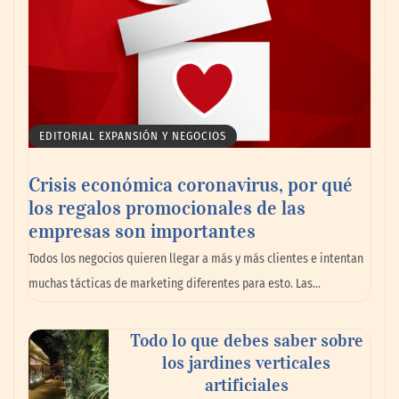
EDITORIAL EXPANSIÓN Y NEGOCIOS
Crisis económica coronavirus, por qué
los regalos promocionales de las
empresas son importantes
Todos los negocios quieren llegar a más y más clientes e intentan
muchas tácticas de marketing diferentes para esto. Las…
Todo lo que debes saber sobre
los jardines verticales
artificiales