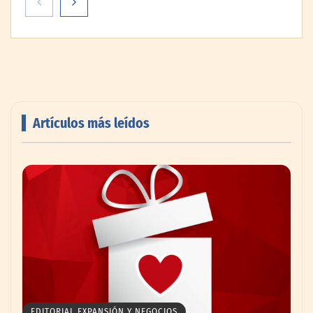
administrado la primera dosis a un
paciente en el ensayo clínico VIRAGE2 de
Fase IIa
Artículos más leídos
Canarias consolida un festival
internacional donde deporte, cultura,
familia y naturaleza se dan la mano
EDITORIAL EXPANSIÓN Y NEGOCIOS