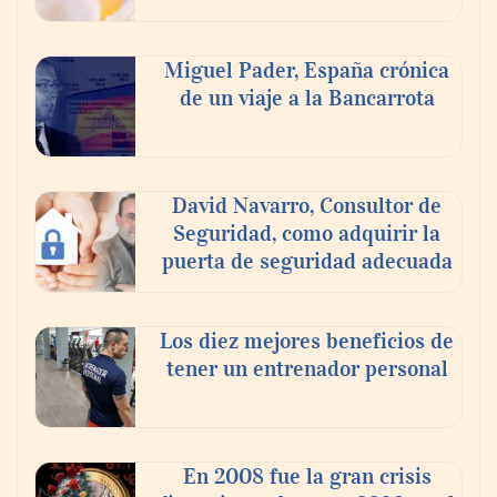
AMANAC celebra su 39 aniversario
impulsando la colaboración en el sector
Miguel Pader, España crónica
marítimo
de un viaje a la Bancarrota
David Navarro, Consultor de
Seguridad, como adquirir la
puerta de seguridad adecuada
Los diez mejores beneficios de
tener un entrenador personal
La omnicanalidad redefine la forma de
planear viajes en México
En 2008 fue la gran crisis