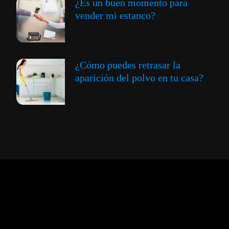
¿Es un buen momento para
vender mi estanco?
¿Cómo puedes retrasar la
aparición del polvo en tu casa?
Expansión y Negocios
© 2012 -
Todos los derechos reservados conforme
a la Ley de Propiedad Intelectual -
Accesibilidad Digital
|
Aviso Legal y
Términos
|
Privacidad de Datos
|
Uso de Cookies