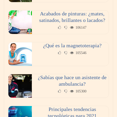
Acabados de pinturas: ¿mates,
satinados, brillantes o lacados?
106147
¿Qué es la magnetoterapia?
105546
Reforestando con el Corazón regresa a Sierra
de Guadalupe
¿Sabías que hace un asistente de
ambulancia?
La cartera vencida hipotecaria aumenta al
105300
doble de velocidad que la cartera sana en
México
Principales tendencias
tecnológicas para 2021