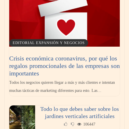
EDITORIAL EXPANSIÓN Y NEGOCIOS
Crisis económica coronavirus, por qué los
regalos promocionales de las empresas son
La llanta más cara puede ser la que menos
importantes
cuesta: Michelin lo demuestra ante notario
Todos los negocios quieren llegar a más y más clientes e intentan
público
muchas tácticas de marketing diferentes para esto. Las…
Paso a paso: ¿cómo prepararse para la
Todo lo que debes saber sobre los
transición a la jornada de 40 horas? Guía
jardines verticales artificiales
InfoBlock
106447