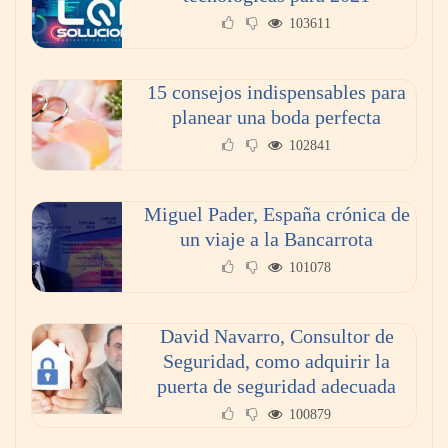
103611
15 consejos indispensables para
planear una boda perfecta
102841
Miguel Pader, España crónica de
Toro Tapas inaugura su Raw Bar: una
un viaje a la Bancarrota
experiencia desde mediodía hasta el
101078
anochecer con cocina abierta
David Navarro, Consultor de
Seguridad, como adquirir la
puerta de seguridad adecuada
100879