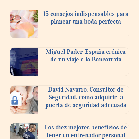
celebra a la cerveza como la bebida que el
15 consejos indispensables para
mundo elige para reunirse: 7 de cada 10 la
planear una boda perfecta
escogen
Nicols presenta seis modelos de anillos de
compromiso para el eclipse solar del 12 de
Miguel Pader, España crónica
agosto
de un viaje a la Bancarrota
David Navarro, Consultor de
Seguridad, como adquirir la
puerta de seguridad adecuada
Los diez mejores beneficios de
tener un entrenador personal