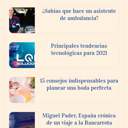
¿Sabías que hace un asistente
de ambulancia?
Principales tendencias
tecnológicas para 2021
En el Día de la Cerveza, Grupo Modelo
celebra a la cerveza como la bebida que el
15 consejos indispensables para
mundo elige para reunirse: 7 de cada 10 la
planear una boda perfecta
escogen
Nicols presenta seis modelos de anillos de
compromiso para el eclipse solar del 12 de
Miguel Pader, España crónica
agosto
de un viaje a la Bancarrota