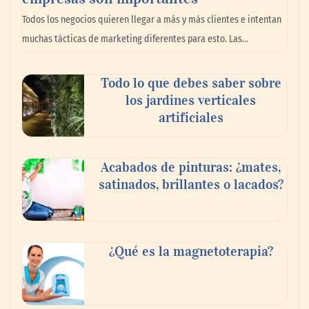
La omnicanalidad redefine la forma de
Todos los negocios quieren llegar a más y más clientes e intentan
planear viajes en México
muchas tácticas de marketing diferentes para esto. Las…
Todo lo que debes saber sobre
los jardines verticales
artificiales
Acabados de pinturas: ¿mates,
satinados, brillantes o lacados?
Tijuana Innovadora y Baja Health Cluster
buscan proyectar talento mexicano y
¿Qué es la magnetoterapia?
fortalecer el turismo médico