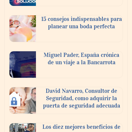
15 consejos indispensables para
planear una boda perfecta
Los estudiantes que cambian a Preply
mejoran su motivación, fluidez y logro de
Miguel Pader, España crónica
objetivos, según un estudio
de un viaje a la Bancarrota
COSITAL valora positivamente el nuevo
modelo de colaboración para reforzar la
David Navarro, Consultor de
capacidad técnica de los ayuntamientos
Seguridad, como adquirir la
puerta de seguridad adecuada
Los diez mejores beneficios de