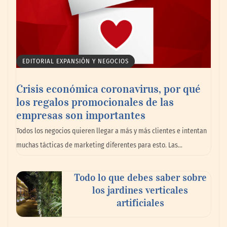
EDITORIAL EXPANSIÓN Y NEGOCIOS
Crisis económica coronavirus, por qué
los regalos promocionales de las
empresas son importantes
MBF Construcciones refuerza su presencia
Todos los negocios quieren llegar a más y más clientes e intentan
digital con una nueva web de reformas en
muchas tácticas de marketing diferentes para esto. Las…
Madrid
Todo lo que debes saber sobre
los jardines verticales
artificiales