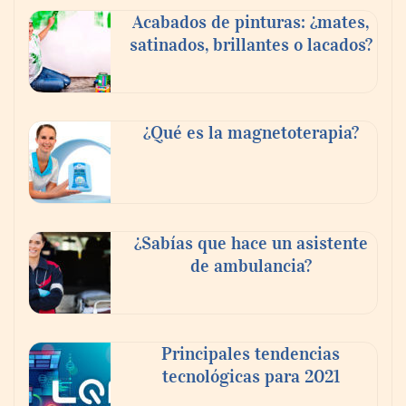
Acabados de pinturas: ¿mates,
satinados, brillantes o lacados?
Danfoss adelanta cinco años su objetivo
¿Qué es la magnetoterapia?
climático y reduce sus emisiones en un 51
%
La banca debe modernizar sus sistemas
¿Sabías que hace un asistente
core sin perder décadas de conocimiento
de ambulancia?
de negocio: Minsait
Principales tendencias
tecnológicas para 2021