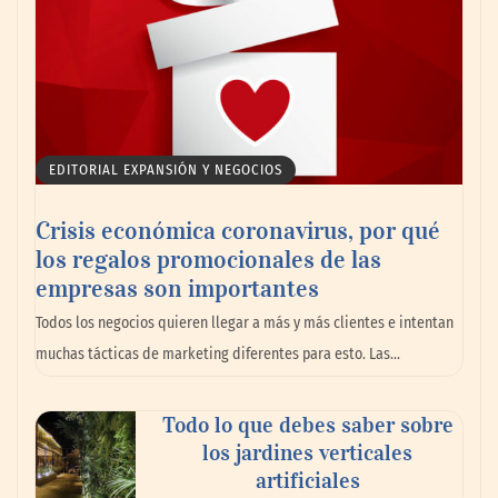
EDITORIAL EXPANSIÓN Y NEGOCIOS
Crisis económica coronavirus, por qué
los regalos promocionales de las
empresas son importantes
Todos los negocios quieren llegar a más y más clientes e intentan
muchas tácticas de marketing diferentes para esto. Las…
Todo lo que debes saber sobre
los jardines verticales
artificiales