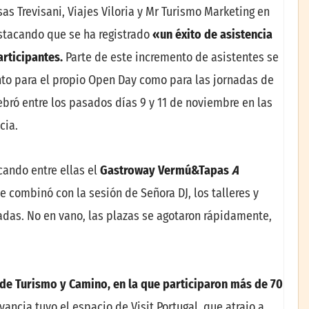
as Trevisani, Viajes Viloria y Mr Turismo Marketing en
estacando que se ha registrado
«un éxito de asistencia
articipantes.
Parte de este incremento de asistentes se
nto para el propio Open Day como para las jornadas de
ebró entre los pasados días 9 y 11 de noviembre en las
cia.
cando entre ellas el
Gastroway Vermú&Tapas
A
se combinó con la sesión de Señora DJ, los talleres y
adas. No en vano, las plazas se agotaron rápidamente,
 de Turismo y Camino, en la que participaron más de 70
evancia tuvo el espacio de Visit Portugal, que atrajo a