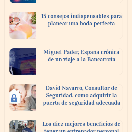
En el Día de la Cerveza, Grupo Modelo
celebra a la cerveza como la bebida que el
15 consejos indispensables para
mundo elige para reunirse: 7 de cada 10 la
planear una boda perfecta
escogen
Nicols presenta seis modelos de anillos de
compromiso para el eclipse solar del 12 de
Miguel Pader, España crónica
agosto
de un viaje a la Bancarrota
David Navarro, Consultor de
Seguridad, como adquirir la
puerta de seguridad adecuada
Los diez mejores beneficios de
tener un entrenador personal