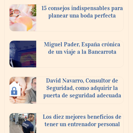
celebra a la cerveza como la bebida que el
15 consejos indispensables para
mundo elige para reunirse: 7 de cada 10 la
planear una boda perfecta
escogen
Nicols presenta seis modelos de anillos de
compromiso para el eclipse solar del 12 de
Miguel Pader, España crónica
agosto
de un viaje a la Bancarrota
David Navarro, Consultor de
Seguridad, como adquirir la
puerta de seguridad adecuada
Los diez mejores beneficios de
tener un entrenador personal