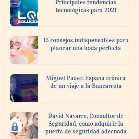
Principales tendencias
tecnológicas para 2021
En el Día de la Cerveza, Grupo Modelo
celebra a la cerveza como la bebida que el
15 consejos indispensables para
mundo elige para reunirse: 7 de cada 10 la
planear una boda perfecta
escogen
Nicols presenta seis modelos de anillos de
compromiso para el eclipse solar del 12 de
Miguel Pader, España crónica
agosto
de un viaje a la Bancarrota
David Navarro, Consultor de
Seguridad, como adquirir la
puerta de seguridad adecuada