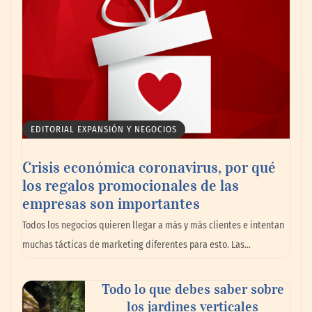
marítimo
EDITORIAL EXPANSIÓN Y NEGOCIOS
Crisis económica coronavirus, por qué
los regalos promocionales de las
empresas son importantes
La omnicanalidad redefine la forma de
Todos los negocios quieren llegar a más y más clientes e intentan
planear viajes en México
muchas tácticas de marketing diferentes para esto. Las…
Todo lo que debes saber sobre
los jardines verticales