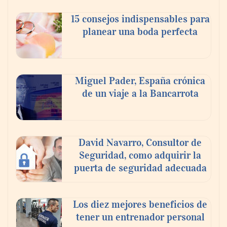
celebra a la cerveza como la bebida que el
15 consejos indispensables para
mundo elige para reunirse: 7 de cada 10 la
planear una boda perfecta
escogen
Nicols presenta seis modelos de anillos de
compromiso para el eclipse solar del 12 de
Miguel Pader, España crónica
agosto
de un viaje a la Bancarrota
David Navarro, Consultor de
Seguridad, como adquirir la
puerta de seguridad adecuada
Los diez mejores beneficios de
tener un entrenador personal