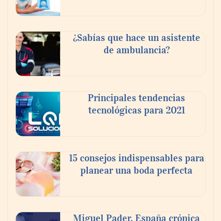
Reforestando con el Corazón regresa a
Sierra de Guadalupe
¿Sabías que hace un asistente
de ambulancia?
La cartera vencida hipotecaria aumenta al
doble de velocidad que la cartera sana en
México
Principales tendencias
tecnológicas para 2021
15 consejos indispensables para
planear una boda perfecta
Miguel Pader, España crónica