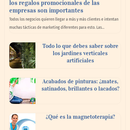
los regalos promocionales de las
La llanta más cara puede ser la que menos
empresas son importantes
cuesta: Michelin lo demuestra ante notario
Todos los negocios quieren llegar a más y más clientes e intentan
público
muchas tácticas de marketing diferentes para esto. Las…
Paso a paso: ¿cómo prepararse para la
Todo lo que debes saber sobre
transición a la jornada de 40 horas? Guía
los jardines verticales
InfoBlock
artificiales
Acabados de pinturas: ¿mates,
satinados, brillantes o lacados?
¿Qué es la magnetoterapia?