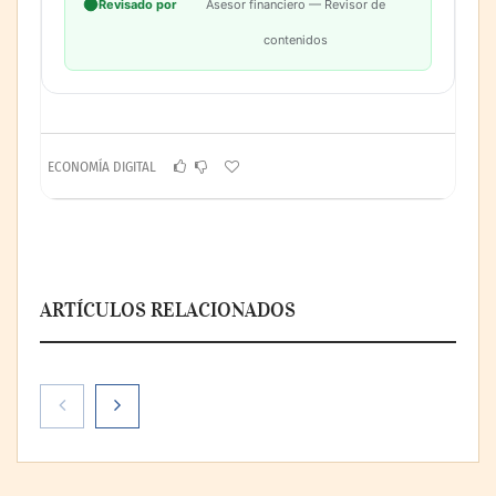
Revisado por
Asesor financiero — Revisor de
contenidos
ECONOMÍA DIGITAL
ARTÍCULOS RELACIONADOS
Digitech amplía su presencia en Madrid
con una tercera sede especializada en FP
tecnológica y digital