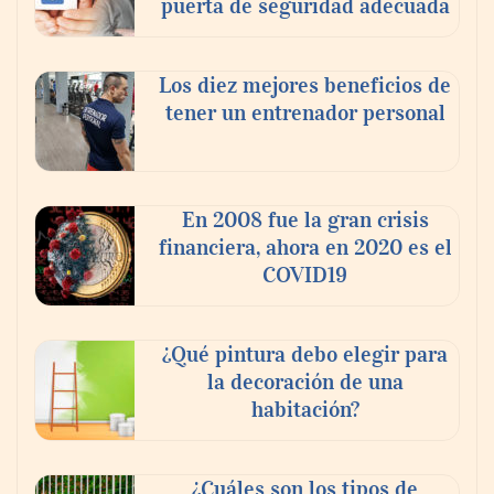
puerta de seguridad adecuada
Theriva™ Biologics anuncia que se ha
Los diez mejores beneficios de
administrado la primera dosis a un
tener un entrenador personal
paciente en el ensayo clínico VIRAGE2 de
Fase IIa
En 2008 fue la gran crisis
financiera, ahora en 2020 es el
COVID19
¿Qué pintura debo elegir para
la decoración de una
habitación?
¿Cuáles son los tipos de