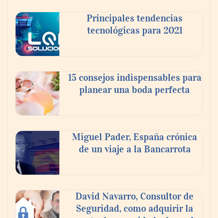
Principales tendencias
El Foro Iberoamericano volverá a tener un
tecnológicas para 2021
gran protagonismo en la próxima feria
Veteco, en la que Colombia será el país
invitado
15 consejos indispensables para
planear una boda perfecta
Miguel Pader, España crónica
de un viaje a la Bancarrota
David Navarro, Consultor de
La Red invita a descubrir el Medievo
Seguridad, como adquirir la
corriendo