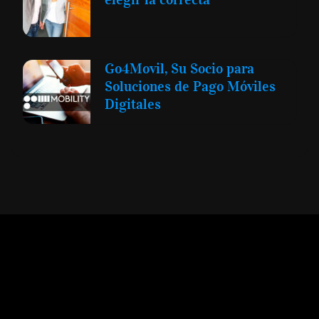
Go4Movil, Su Socio para
Soluciones de Pago Móviles
Digitales
Expansión y Negocios
© 2012 -
Todos los derechos reservados conforme
a la Ley de Propiedad Intelectual -
Accesibilidad Digital
|
Aviso Legal y
Términos
|
Privacidad de Datos
|
Uso de Cookies