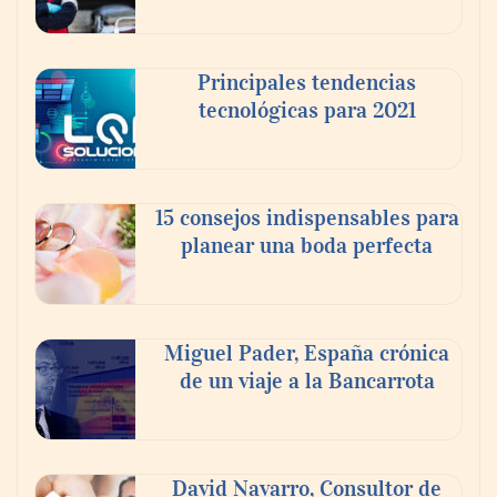
Principales tendencias
tecnológicas para 2021
En el Día de la Cerveza, Grupo Modelo
celebra a la cerveza como la bebida que el
15 consejos indispensables para
mundo elige para reunirse: 7 de cada 10 la
planear una boda perfecta
escogen
Nicols presenta seis modelos de anillos de
compromiso para el eclipse solar del 12 de
Miguel Pader, España crónica
agosto
de un viaje a la Bancarrota
David Navarro, Consultor de