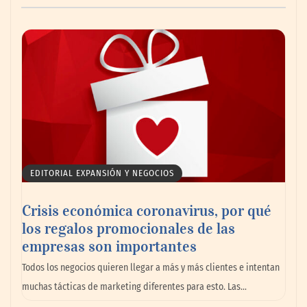
AMANAC celebra su 39 aniversario
impulsando la colaboración en el sector
marítimo
EDITORIAL EXPANSIÓN Y NEGOCIOS
Crisis económica coronavirus, por qué
los regalos promocionales de las
empresas son importantes
La omnicanalidad redefine la forma de
Todos los negocios quieren llegar a más y más clientes e intentan
planear viajes en México
muchas tácticas de marketing diferentes para esto. Las…