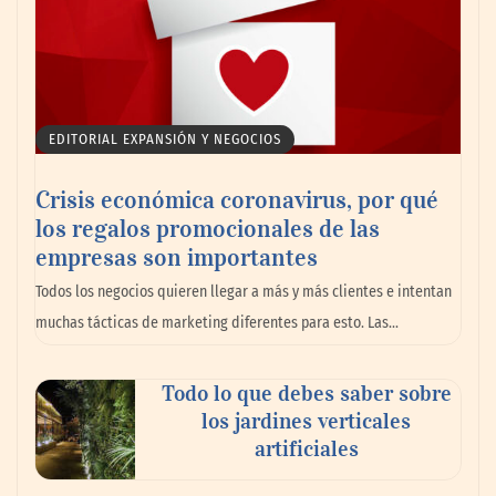
«El verano multiplica los problemas en los
pies por el uso excesivo de chanclas y la
exposición al calor»
La peluquería felina se consolida como una
EDITORIAL EXPANSIÓN Y NEGOCIOS
especialidad muy demandada en el sector
de las mascotas
Crisis económica coronavirus, por qué
los regalos promocionales de las
empresas son importantes
Todos los negocios quieren llegar a más y más clientes e intentan
muchas tácticas de marketing diferentes para esto. Las…
Todo lo que debes saber sobre
los jardines verticales
artificiales