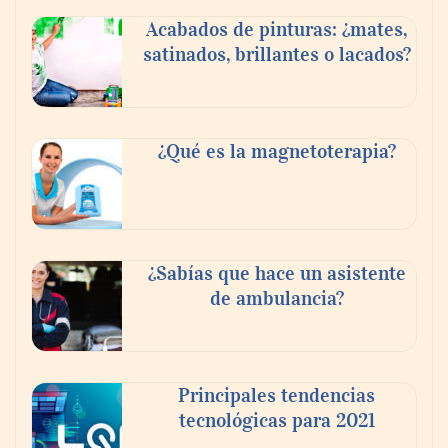
Livingreen B2B amplía su catálogo de
Acabados de pinturas: ¿mates,
pisos deportivos para gimnasios en México
satinados, brillantes o lacados?
¿Qué es la magnetoterapia?
¿Sabías que hace un asistente
de ambulancia?
La llanta más cara puede ser la que menos
cuesta: Michelin lo demuestra ante notario
público
Principales tendencias
tecnológicas para 2021
Paso a paso: ¿cómo prepararse para la