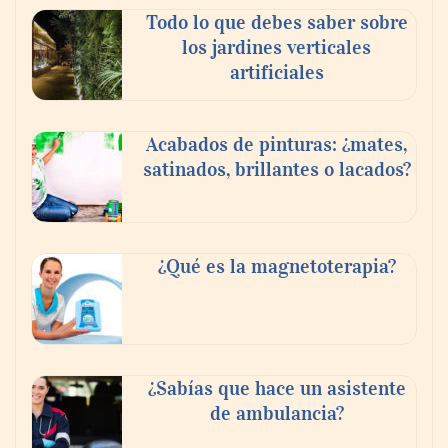
Paso a paso: ¿cómo prepararse para la
Todo lo que debes saber sobre
transición a la jornada de 40 horas? Guía
los jardines verticales
InfoBlock
artificiales
Acabados de pinturas: ¿mates,
satinados, brillantes o lacados?
¿Qué es la magnetoterapia?
Reforestando con el Corazón regresa a
Sierra de Guadalupe
¿Sabías que hace un asistente
de ambulancia?
La cartera vencida hipotecaria aumenta al