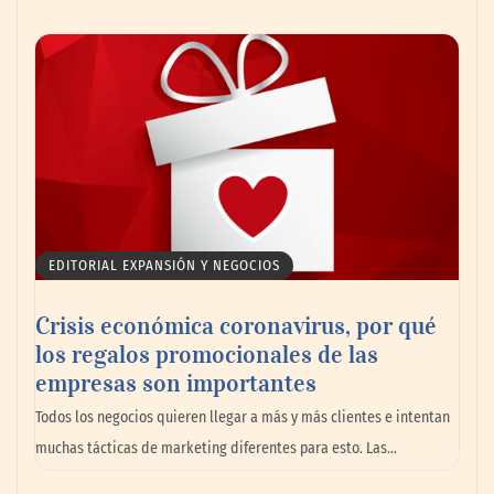
Livingreen B2B amplía su catálogo de
pisos deportivos para gimnasios en México
EDITORIAL EXPANSIÓN Y NEGOCIOS
Crisis económica coronavirus, por qué
los regalos promocionales de las
La llanta más cara puede ser la que menos
empresas son importantes
cuesta: Michelin lo demuestra ante notario
Todos los negocios quieren llegar a más y más clientes e intentan
público
muchas tácticas de marketing diferentes para esto. Las…