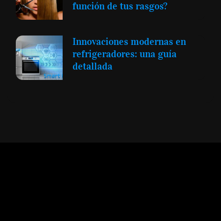
función de tus rasgos?
Innovaciones modernas en
refrigeradores: una guía
detallada
Expansión y Negocios
© 2012 -
Todos los derechos reservados conforme
a la Ley de Propiedad Intelectual -
Accesibilidad Digital
|
Aviso Legal y
Términos
|
Privacidad de Datos
|
Uso de Cookies