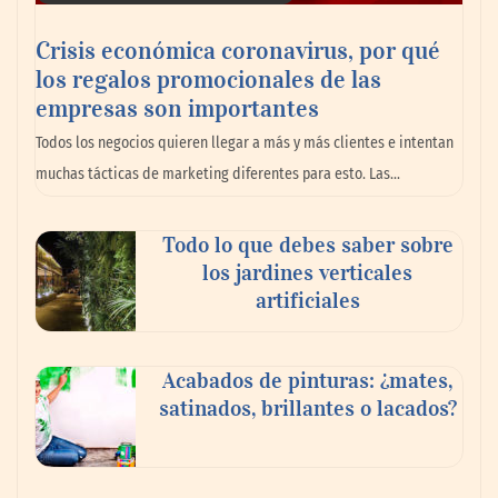
Crisis económica coronavirus, por qué
los regalos promocionales de las
La llanta más cara puede ser la que menos
empresas son importantes
cuesta: Michelin lo demuestra ante notario
Todos los negocios quieren llegar a más y más clientes e intentan
público
muchas tácticas de marketing diferentes para esto. Las…
Paso a paso: ¿cómo prepararse para la
Todo lo que debes saber sobre
transición a la jornada de 40 horas? Guía
los jardines verticales
InfoBlock
artificiales
Acabados de pinturas: ¿mates,
satinados, brillantes o lacados?