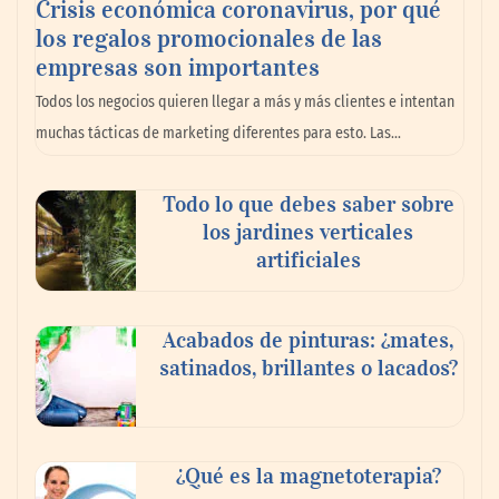
Crisis económica coronavirus, por qué
los regalos promocionales de las
La llanta más cara puede ser la que menos
empresas son importantes
cuesta: Michelin lo demuestra ante notario
Todos los negocios quieren llegar a más y más clientes e intentan
público
muchas tácticas de marketing diferentes para esto. Las…
Paso a paso: ¿cómo prepararse para la
Todo lo que debes saber sobre
transición a la jornada de 40 horas? Guía
los jardines verticales
InfoBlock
artificiales
Acabados de pinturas: ¿mates,
satinados, brillantes o lacados?
¿Qué es la magnetoterapia?