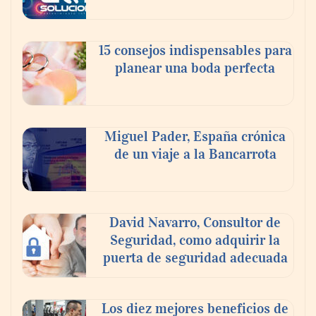
En el Día de la Cerveza, Grupo Modelo
celebra a la cerveza como la bebida que el
15 consejos indispensables para
mundo elige para reunirse: 7 de cada 10 la
planear una boda perfecta
escogen
Nicols presenta seis modelos de anillos de
compromiso para el eclipse solar del 12 de
Miguel Pader, España crónica
agosto
de un viaje a la Bancarrota
David Navarro, Consultor de
Seguridad, como adquirir la
puerta de seguridad adecuada
Los diez mejores beneficios de