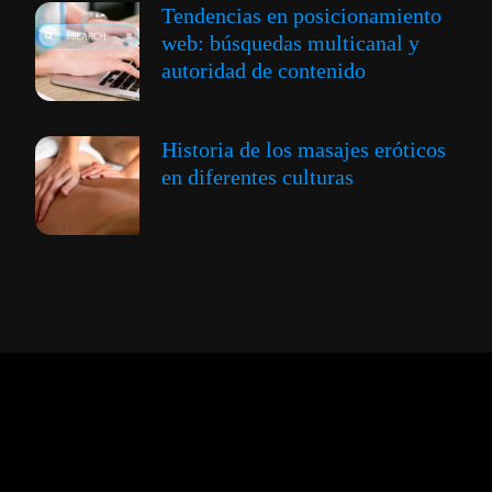
Tendencias en posicionamiento
web: búsquedas multicanal y
autoridad de contenido
Historia de los masajes eróticos
en diferentes culturas
Expansión y Negocios
© 2012 -
Todos los derechos reservados conforme
a la Ley de Propiedad Intelectual -
Accesibilidad Digital
|
Aviso Legal y
Términos
|
Privacidad de Datos
|
Uso de Cookies