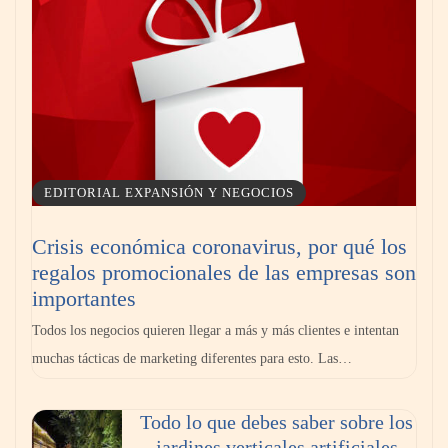
Toro Tapas inaugura su Raw Bar: una
experiencia desde mediodía hasta el
anochecer con cocina abierta
EDITORIAL EXPANSIÓN Y NEGOCIOS
Crisis económica coronavirus, por qué los
regalos promocionales de las empresas son
importantes
Todos los negocios quieren llegar a más y más clientes e intentan
muchas tácticas de marketing diferentes para esto. Las…
Todo lo que debes saber sobre los
El nuevo mapa de zonas tensionadas abre
jardines verticales artificiales