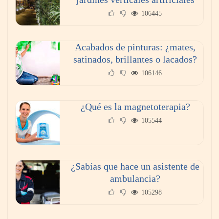
nuevos frentes legales para propietarios e
inquilinos en Cataluña
106445
Acabados de pinturas: ¿mates,
satinados, brillantes o lacados?
106146
¿Qué es la magnetoterapia?
105544
La luz roja, el nuevo aftersun, actúa en la
¿Sabías que hace un asistente de
recuperación de la piel después del sol
ambulancia?
105298