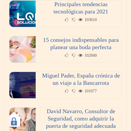
Principales tendencias
tecnológicas para 2021
103610
15 consejos indispensables para
planear una boda perfecta
102840
Eulalia Roig lanza ‘The Journal’, una revista
digital mensual de entrevistas y fotografía
editorial
Miguel Pader, España crónica de
un viaje a la Bancarrota
El voto del público será decisivo para elegir a
101077
los ganadores del X Concurso de Cementerios
de España
David Navarro, Consultor de
Seguridad, como adquirir la
puerta de seguridad adecuada