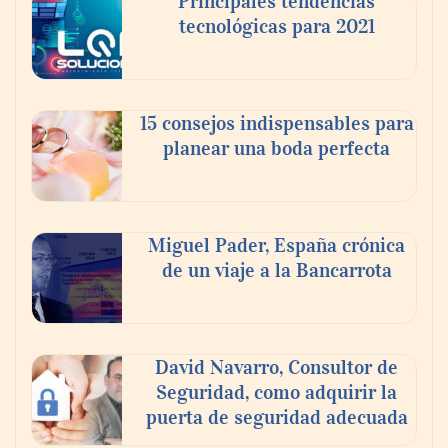
Principales tendencias
tecnológicas para 2021
15 consejos indispensables para
planear una boda perfecta
Eulalia Roig lanza ‘The Journal’, una
revista digital mensual de entrevistas y
fotografía editorial
Miguel Pader, España crónica
de un viaje a la Bancarrota
El voto del público será decisivo para
elegir a los ganadores del X Concurso de
Cementerios de España
David Navarro, Consultor de
Seguridad, como adquirir la
puerta de seguridad adecuada