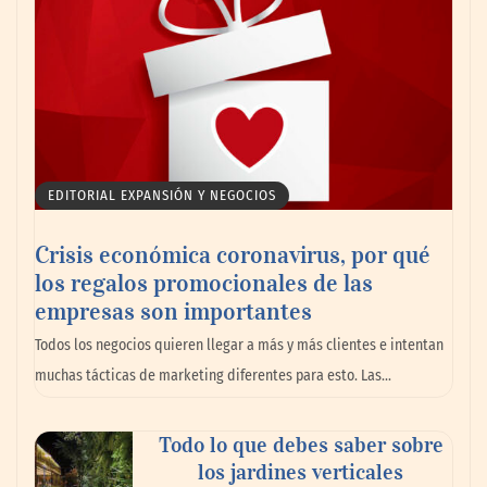
Toro Tapas inaugura su Raw Bar: una
experiencia desde mediodía hasta el
anochecer con cocina abierta
EDITORIAL EXPANSIÓN Y NEGOCIOS
Crisis económica coronavirus, por qué
los regalos promocionales de las
empresas son importantes
Todos los negocios quieren llegar a más y más clientes e intentan
muchas tácticas de marketing diferentes para esto. Las…
Todo lo que debes saber sobre
El nuevo mapa de zonas tensionadas abre
los jardines verticales
nuevos frentes legales para propietarios e