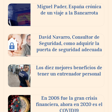
compromiso para el eclipse solar del 12 de
Miguel Pader, España crónica
agosto
de un viaje a la Bancarrota
David Navarro, Consultor de
Seguridad, como adquirir la
puerta de seguridad adecuada
Los diez mejores beneficios de
tener un entrenador personal
‘El ransomware se puede vencer. No
pagues el rescate’: el nuevo libro de Juan
Ricardo Palacio Escobar
En 2008 fue la gran crisis
financiera, ahora en 2020 es el
COVID19