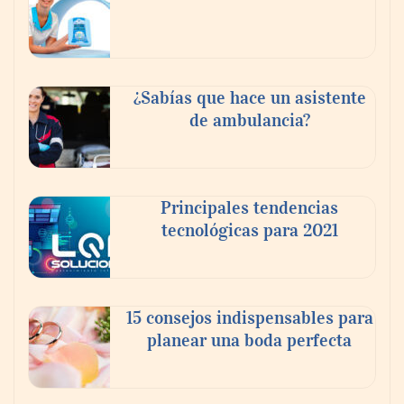
fortalecer el turismo médico
¿Sabías que hace un asistente
de ambulancia?
Principales tendencias
tecnológicas para 2021
En el Día de la Cerveza, Grupo Modelo
celebra a la cerveza como la bebida que el
15 consejos indispensables para
mundo elige para reunirse: 7 de cada 10 la
planear una boda perfecta
escogen
Nicols presenta seis modelos de anillos de