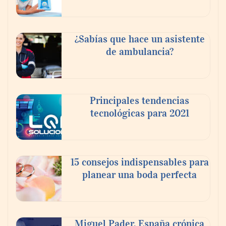
¿Sabías que hace un asistente
de ambulancia?
Principales tendencias
tecnológicas para 2021
En el Día de la Cerveza, Grupo Modelo
celebra a la cerveza como la bebida que el
15 consejos indispensables para
mundo elige para reunirse: 7 de cada 10 la
planear una boda perfecta
escogen
Nicols presenta seis modelos de anillos de
compromiso para el eclipse solar del 12 de
Miguel Pader, España crónica