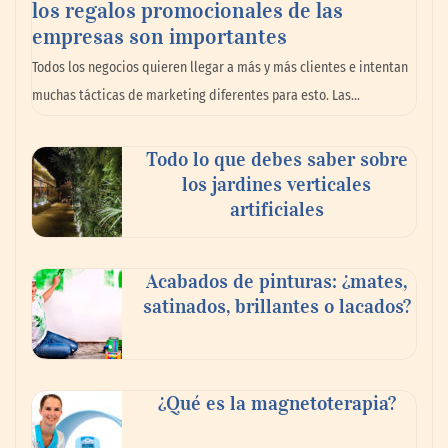
los regalos promocionales de las
empresas son importantes
La omnicanalidad redefine la forma de
Todos los negocios quieren llegar a más y más clientes e intentan
planear viajes en México
muchas tácticas de marketing diferentes para esto. Las…
Todo lo que debes saber sobre
los jardines verticales
artificiales
Acabados de pinturas: ¿mates,
satinados, brillantes o lacados?
Tijuana Innovadora y Baja Health Cluster
buscan proyectar talento mexicano y
¿Qué es la magnetoterapia?
fortalecer el turismo médico