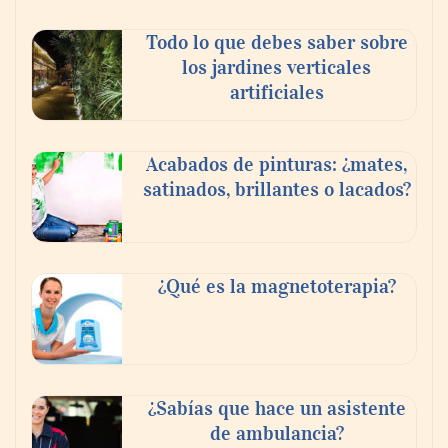
Todo lo que debes saber sobre
los jardines verticales
artificiales
Acabados de pinturas: ¿mates,
satinados, brillantes o lacados?
Danfoss adelanta cinco años su objetivo
¿Qué es la magnetoterapia?
climático y reduce sus emisiones en un 51
%
La banca debe modernizar sus sistemas
¿Sabías que hace un asistente
core sin perder décadas de conocimiento
de ambulancia?
de negocio: Minsait