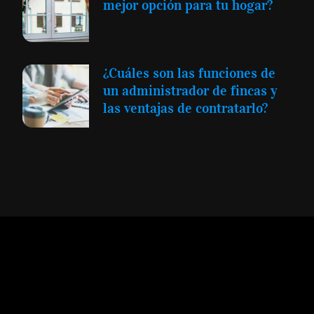
mejor opción para tu hogar?
¿Cuáles son las funciones de
un administrador de fincas y
las ventajas de contratarlo?
Expansión y Negocios
© 2012 -
Todos los derechos reservados conforme
a la Ley de Propiedad Intelectual -
Accesibilidad Digital
|
Aviso Legal y
Términos
|
Privacidad de Datos
|
Uso de Cookies