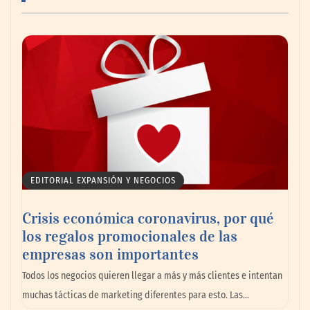
PayPal y Ticketmaster México simplifican
la compra de boletos con una experiencia
de pago rápida y segura
EDITORIAL EXPANSIÓN Y NEGOCIOS
Crisis económica coronavirus, por qué
los regalos promocionales de las
empresas son importantes
MBF Construcciones refuerza su presencia
Todos los negocios quieren llegar a más y más clientes e intentan
digital con una nueva web de reformas en
muchas tácticas de marketing diferentes para esto. Las…
Madrid