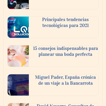
Principales tendencias
tecnológicas para 2021
15 consejos indispensables para
planear una boda perfecta
Los estudiantes que cambian a Preply
mejoran su motivación, fluidez y logro de
Miguel Pader, España crónica
objetivos, según un estudio
de un viaje a la Bancarrota
COSITAL valora positivamente el nuevo
modelo de colaboración para reforzar la