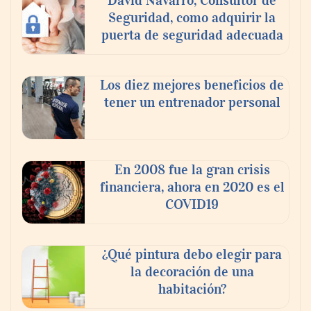
David Navarro, Consultor de
capacidad técnica de los ayuntamientos
Seguridad, como adquirir la
puerta de seguridad adecuada
Los diez mejores beneficios de
tener un entrenador personal
En 2008 fue la gran crisis
financiera, ahora en 2020 es el
COVID19
¿Qué pintura debo elegir para
la decoración de una
habitación?