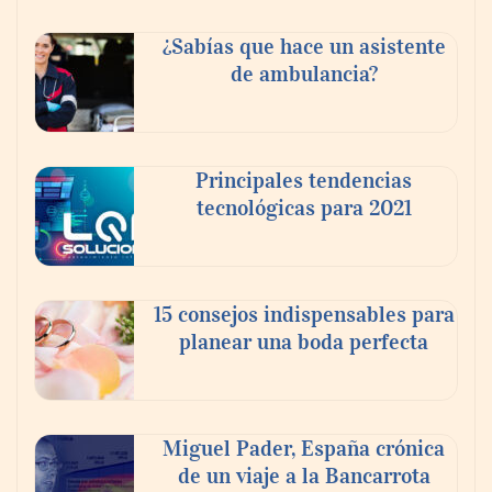
Reforestando con el Corazón regresa a
Sierra de Guadalupe
¿Sabías que hace un asistente
de ambulancia?
La cartera vencida hipotecaria aumenta al
doble de velocidad que la cartera sana en
México
Principales tendencias
tecnológicas para 2021
15 consejos indispensables para
planear una boda perfecta
Miguel Pader, España crónica
de un viaje a la Bancarrota
Toro Tapas inaugura su Raw Bar: una