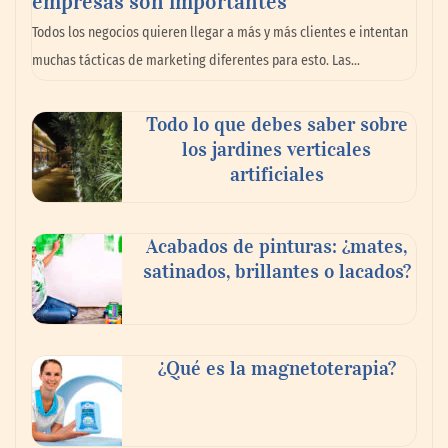
empresas son importantes
cuesta: Michelin lo demuestra ante notario
Todos los negocios quieren llegar a más y más clientes e intentan
público
muchas tácticas de marketing diferentes para esto. Las…
Paso a paso: ¿cómo prepararse para la
Todo lo que debes saber sobre
transición a la jornada de 40 horas? Guía
los jardines verticales
InfoBlock
artificiales
Acabados de pinturas: ¿mates,
satinados, brillantes o lacados?
¿Qué es la magnetoterapia?