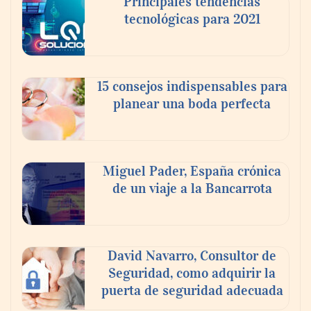
Principales tendencias
tecnológicas para 2021
En el Día de la Cerveza, Grupo Modelo
celebra a la cerveza como la bebida que el
15 consejos indispensables para
mundo elige para reunirse: 7 de cada 10 la
planear una boda perfecta
escogen
Nicols presenta seis modelos de anillos de
compromiso para el eclipse solar del 12 de
Miguel Pader, España crónica
agosto
de un viaje a la Bancarrota
David Navarro, Consultor de
Seguridad, como adquirir la
puerta de seguridad adecuada