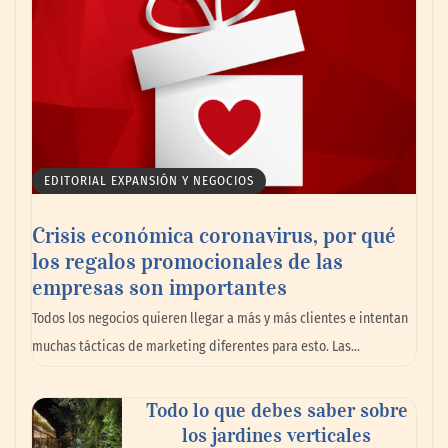
marítimo
EDITORIAL EXPANSIÓN Y NEGOCIOS
Crisis económica coronavirus, por qué
los regalos promocionales de las
empresas son importantes
La omnicanalidad redefine la forma de
Todos los negocios quieren llegar a más y más clientes e intentan
planear viajes en México
muchas tácticas de marketing diferentes para esto. Las…
Todo lo que debes saber sobre
los jardines verticales