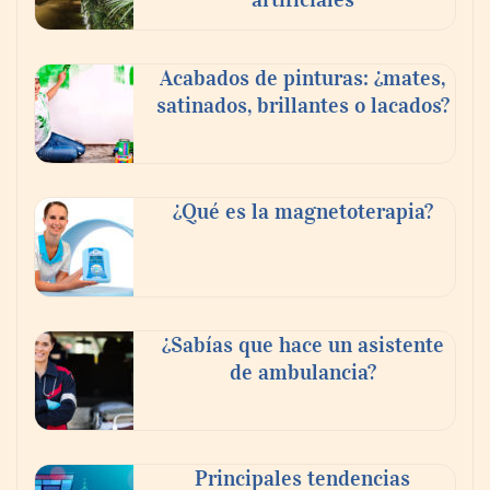
Livingreen B2B amplía su catálogo de
Acabados de pinturas: ¿mates,
pisos deportivos para gimnasios en México
satinados, brillantes o lacados?
¿Qué es la magnetoterapia?
¿Sabías que hace un asistente
de ambulancia?
La llanta más cara puede ser la que menos
cuesta: Michelin lo demuestra ante notario
público
Principales tendencias