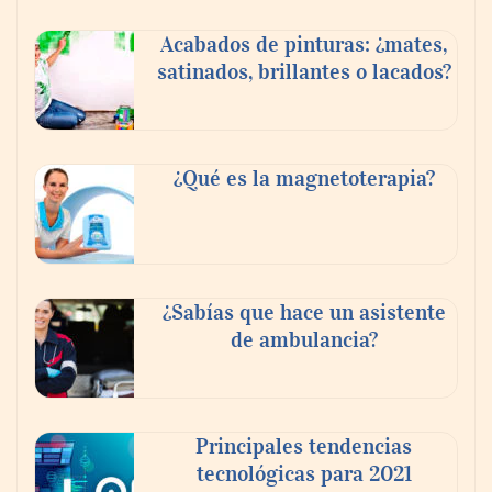
Toro Tapas inaugura su Raw Bar: una
Acabados de pinturas: ¿mates,
experiencia desde mediodía hasta el
satinados, brillantes o lacados?
anochecer con cocina abierta
¿Qué es la magnetoterapia?
¿Sabías que hace un asistente
de ambulancia?
El nuevo mapa de zonas tensionadas abre
nuevos frentes legales para propietarios e
Principales tendencias
inquilinos en Cataluña
tecnológicas para 2021