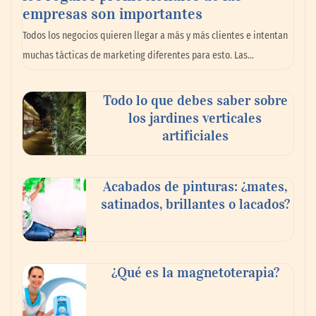
¿Cuándo y por qué debería contratar a un
empresas son importantes
abogado laboralista?
Todos los negocios quieren llegar a más y más clientes e intentan
muchas tácticas de marketing diferentes para esto. Las…
Todo lo que debes saber sobre
los jardines verticales
artificiales
Acabados de pinturas: ¿mates,
satinados, brillantes o lacados?
Aspectos a tener en cuenta para elegir el
mejor abogado
¿Qué es la magnetoterapia?