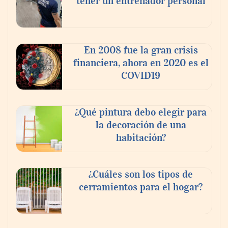
tener un entrenador personal
PayPal y Ticketmaster México simplifican
la compra de boletos con una experiencia
de pago rápida y segura
En 2008 fue la gran crisis
financiera, ahora en 2020 es el
COVID19
¿Qué pintura debo elegir para
la decoración de una
habitación?
¿Cuáles son los tipos de
MBF Construcciones refuerza su presencia
cerramientos para el hogar?
digital con una nueva web de reformas en
Madrid