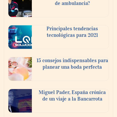
de ambulancia?
Principales tendencias
tecnológicas para 2021
En el Día de la Cerveza, Grupo Modelo
celebra a la cerveza como la bebida que el
15 consejos indispensables para
mundo elige para reunirse: 7 de cada 10 la
planear una boda perfecta
escogen
Nicols presenta seis modelos de anillos de
compromiso para el eclipse solar del 12 de
Miguel Pader, España crónica
agosto
de un viaje a la Bancarrota