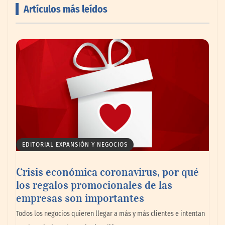
Artículos más leídos
AMANAC celebra su 39 aniversario
impulsando la colaboración en el sector
marítimo
EDITORIAL EXPANSIÓN Y NEGOCIOS
Crisis económica coronavirus, por qué
los regalos promocionales de las
empresas son importantes
La omnicanalidad redefine la forma de
Todos los negocios quieren llegar a más y más clientes e intentan
planear viajes en México