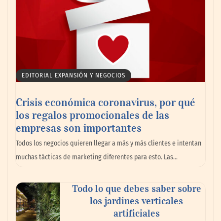
EDITORIAL EXPANSIÓN Y NEGOCIOS
Crisis económica coronavirus, por qué
los regalos promocionales de las
empresas son importantes
Todos los negocios quieren llegar a más y más clientes e intentan
muchas tácticas de marketing diferentes para esto. Las…
Todo lo que debes saber sobre
los jardines verticales
artificiales