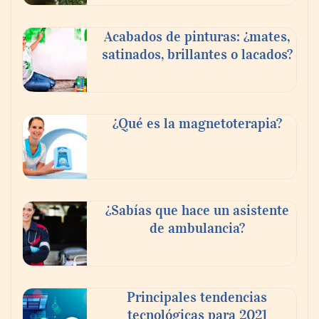
Acabados de pinturas: ¿mates,
Última llamada: los destinos con las
satinados, brillantes o lacados?
mayores caídas de precios para este
agosto, según KAYAK
Sigüenza abre la II Vuelta Ciclista Castilla-
¿Qué es la magnetoterapia?
La Mancha LEADER
¿Sabías que hace un asistente
de ambulancia?
Principales tendencias
tecnológicas para 2021