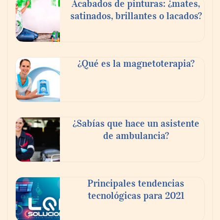
Acabados de pinturas: ¿mates,
satinados, brillantes o lacados?
Tijuana Innovadora y Baja Health Cluster
buscan proyectar talento mexicano y
¿Qué es la magnetoterapia?
fortalecer el turismo médico
¿Sabías que hace un asistente
de ambulancia?
Principales tendencias
tecnológicas para 2021
En el Día de la Cerveza, Grupo Modelo