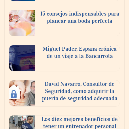
celebra a la cerveza como la bebida que el
15 consejos indispensables para
mundo elige para reunirse: 7 de cada 10 la
planear una boda perfecta
escogen
Nicols presenta seis modelos de anillos de
compromiso para el eclipse solar del 12 de
Miguel Pader, España crónica
agosto
de un viaje a la Bancarrota
David Navarro, Consultor de
Seguridad, como adquirir la
puerta de seguridad adecuada
Los diez mejores beneficios de
tener un entrenador personal