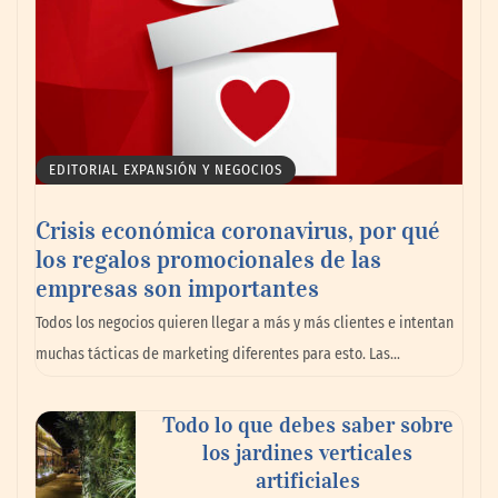
EDITORIAL EXPANSIÓN Y NEGOCIOS
Crisis económica coronavirus, por qué
los regalos promocionales de las
empresas son importantes
Todos los negocios quieren llegar a más y más clientes e intentan
muchas tácticas de marketing diferentes para esto. Las…
Todo lo que debes saber sobre
los jardines verticales
artificiales