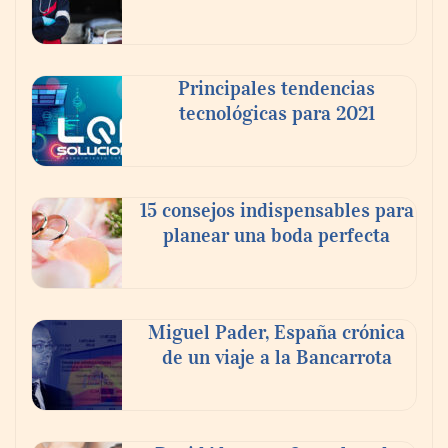
Principales tendencias
tecnológicas para 2021
En el Día de la Cerveza, Grupo Modelo
celebra a la cerveza como la bebida que el
15 consejos indispensables para
mundo elige para reunirse: 7 de cada 10 la
planear una boda perfecta
escogen
Nicols presenta seis modelos de anillos de
compromiso para el eclipse solar del 12 de
Miguel Pader, España crónica
agosto
de un viaje a la Bancarrota