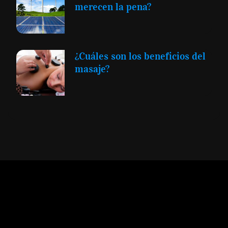
merecen la pena?
¿Cuáles son los beneficios del
masaje?
Expansión y Negocios
© 2012 -
Todos los derechos reservados conforme
a la Ley de Propiedad Intelectual -
Accesibilidad Digital
|
Aviso Legal y
Términos
|
Privacidad de Datos
|
Uso de Cookies