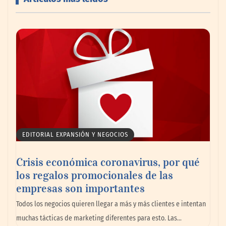
AMANAC celebra su 39 aniversario
impulsando la colaboración en el sector
marítimo
EDITORIAL EXPANSIÓN Y NEGOCIOS
Crisis económica coronavirus, por qué
los regalos promocionales de las
empresas son importantes
La omnicanalidad redefine la forma de
Todos los negocios quieren llegar a más y más clientes e intentan
planear viajes en México
muchas tácticas de marketing diferentes para esto. Las…