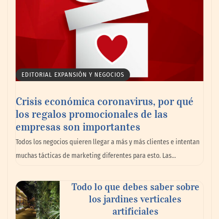
EDITORIAL EXPANSIÓN Y NEGOCIOS
Crisis económica coronavirus, por qué
los regalos promocionales de las
empresas son importantes
Todos los negocios quieren llegar a más y más clientes e intentan
muchas tácticas de marketing diferentes para esto. Las…
Todo lo que debes saber sobre
los jardines verticales
artificiales