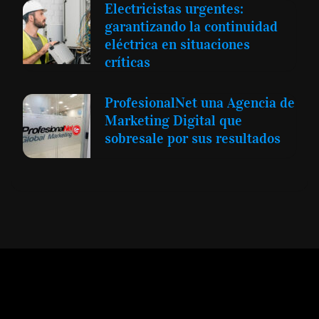
Electricistas urgentes:
garantizando la continuidad
eléctrica en situaciones
críticas
ProfesionalNet una Agencia de
Marketing Digital que
sobresale por sus resultados
Expansión y Negocios
© 2012 -
Todos los derechos reservados conforme
a la Ley de Propiedad Intelectual -
Accesibilidad Digital
|
Aviso Legal y