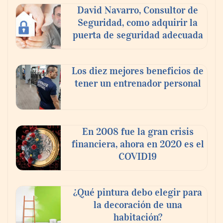
Cistitis en verano: hidratación, higiene y
David Navarro, Consultor de
evitar la humedad prolongada, claves para
Seguridad, como adquirir la
prevenir una de las infecciones más
puerta de seguridad adecuada
frecuentes
Los diez mejores beneficios de
tener un entrenador personal
En 2008 fue la gran crisis
financiera, ahora en 2020 es el
COVID19
Nansha, Guangzhou, crea un nuevo
¿Qué pintura debo elegir para
ecosistema de comercio transfronterizo
la decoración de una
para conectar al mundo con nuevas
habitación?