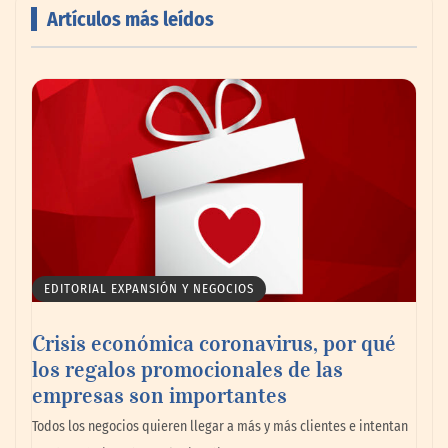
Artículos más leídos
Cistitis en verano: hidratación, higiene y
evitar la humedad prolongada, claves para
prevenir una de las infecciones más
frecuentes
EDITORIAL EXPANSIÓN Y NEGOCIOS
Crisis económica coronavirus, por qué
los regalos promocionales de las
empresas son importantes
Todos los negocios quieren llegar a más y más clientes e intentan
Nansha, Guangzhou, crea un nuevo