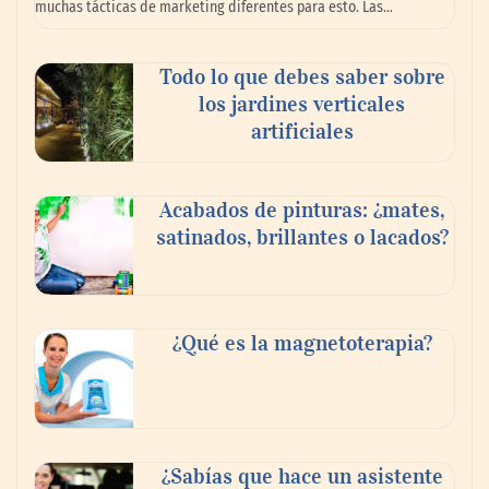
muchas tácticas de marketing diferentes para esto. Las…
ecosistema de comercio transfronterizo
para conectar al mundo con nuevas
oportunidades
Todo lo que debes saber sobre
los jardines verticales
artificiales
Acabados de pinturas: ¿mates,
satinados, brillantes o lacados?
¿Qué es la magnetoterapia?
CIRIA Toldos destaca la importancia de
elegir la mosquitera adecuada según el
tipo de ventana o puerta
¿Sabías que hace un asistente