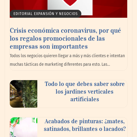
EDITORIAL EXPANSIÓN Y NEGOCIOS
Crisis económica coronavirus, por qué
los regalos promocionales de las
empresas son importantes
Todos los negocios quieren llegar a más y más clientes e intentan
muchas tácticas de marketing diferentes para esto. Las…
La llanta más cara puede ser la que menos
Todo lo que debes saber sobre
cuesta: Michelin lo demuestra ante notario
los jardines verticales
público
artificiales
Paso a paso: ¿cómo prepararse para la
Acabados de pinturas: ¿mates,
transición a la jornada de 40 horas? Guía
satinados, brillantes o lacados?
InfoBlock