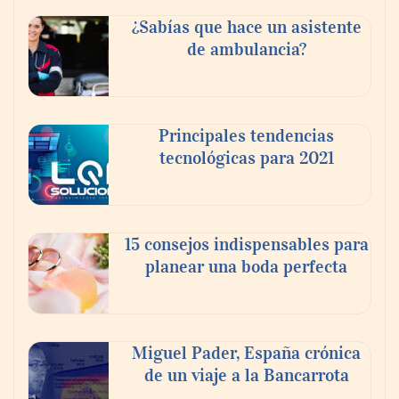
¿Sabías que hace un asistente
de ambulancia?
Principales tendencias
tecnológicas para 2021
En el Día de la Cerveza, Grupo Modelo
celebra a la cerveza como la bebida que el
15 consejos indispensables para
mundo elige para reunirse: 7 de cada 10 la
planear una boda perfecta
escogen
Nicols presenta seis modelos de anillos de
compromiso para el eclipse solar del 12 de
Miguel Pader, España crónica
agosto
de un viaje a la Bancarrota