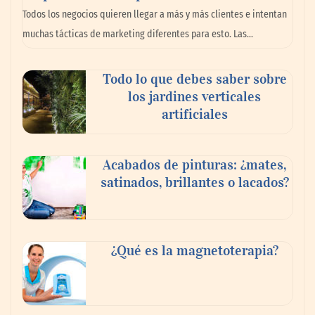
La omnicanalidad redefine la forma de
Todos los negocios quieren llegar a más y más clientes e intentan
planear viajes en México
muchas tácticas de marketing diferentes para esto. Las…
Todo lo que debes saber sobre
los jardines verticales
artificiales
Acabados de pinturas: ¿mates,
satinados, brillantes o lacados?
Tijuana Innovadora y Baja Health Cluster
buscan proyectar talento mexicano y
¿Qué es la magnetoterapia?
fortalecer el turismo médico