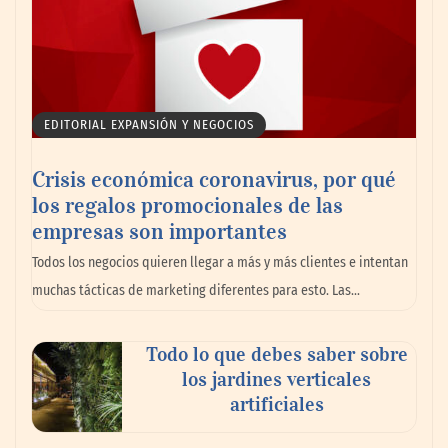
EDITORIAL EXPANSIÓN Y NEGOCIOS
Crisis económica coronavirus, por qué
los regalos promocionales de las
La llanta más cara puede ser la que menos
empresas son importantes
cuesta: Michelin lo demuestra ante notario
Todos los negocios quieren llegar a más y más clientes e intentan
público
muchas tácticas de marketing diferentes para esto. Las…
Paso a paso: ¿cómo prepararse para la
Todo lo que debes saber sobre
transición a la jornada de 40 horas? Guía
los jardines verticales
InfoBlock
artificiales