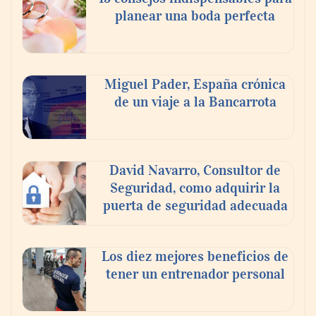
planear una boda perfecta
Los estudiantes que cambian a Preply
mejoran su motivación, fluidez y logro de
Miguel Pader, España crónica
objetivos, según un estudio
de un viaje a la Bancarrota
COSITAL valora positivamente el nuevo
modelo de colaboración para reforzar la
David Navarro, Consultor de
capacidad técnica de los ayuntamientos
Seguridad, como adquirir la
puerta de seguridad adecuada
Los diez mejores beneficios de
tener un entrenador personal