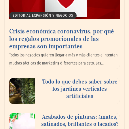
EDITORIAL EXPANSIÓN Y NEGOCIOS
Crisis económica coronavirus, por qué
los regalos promocionales de las
empresas son importantes
MBF Construcciones refuerza su presencia
Todos los negocios quieren llegar a más y más clientes e intentan
digital con una nueva web de reformas en
muchas tácticas de marketing diferentes para esto. Las…
Madrid
Todo lo que debes saber sobre
los jardines verticales
artificiales
Acabados de pinturas: ¿mates,
satinados, brillantes o lacados?