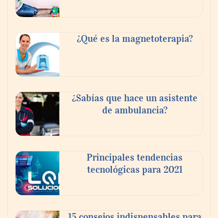
Danfoss adelanta cinco años su objetivo
¿Qué es la magnetoterapia?
climático y reduce sus emisiones en un 51
%
La banca debe modernizar sus sistemas
¿Sabías que hace un asistente
core sin perder décadas de conocimiento
de ambulancia?
de negocio: Minsait
Principales tendencias
tecnológicas para 2021
15 consejos indispensables para