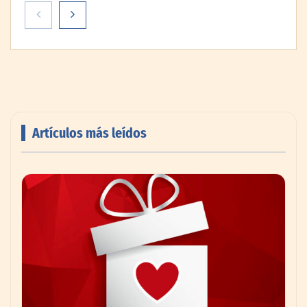
Artículos más leídos
Livingreen B2B amplía su catálogo de
pisos deportivos para gimnasios en México