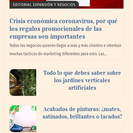
EDITORIAL EXPANSIÓN Y NEGOCIOS
Crisis económica coronavirus, por qué
los regalos promocionales de las
La llanta más cara puede ser la que menos
empresas son importantes
cuesta: Michelin lo demuestra ante notario
Todos los negocios quieren llegar a más y más clientes e intentan
público
muchas tácticas de marketing diferentes para esto. Las…
Paso a paso: ¿cómo prepararse para la
Todo lo que debes saber sobre
transición a la jornada de 40 horas? Guía
los jardines verticales
InfoBlock
artificiales
Acabados de pinturas: ¿mates,
satinados, brillantes o lacados?