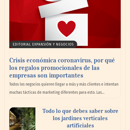
EDITORIAL EXPANSIÓN Y NEGOCIOS
Crisis económica coronavirus, por qué
los regalos promocionales de las
empresas son importantes
Todos los negocios quieren llegar a más y más clientes e intentan
muchas tácticas de marketing diferentes para esto. Las…
Todo lo que debes saber sobre
los jardines verticales
artificiales