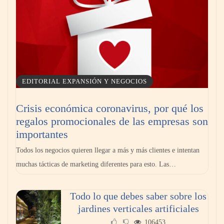
EDITORIAL EXPANSIÓN Y NEGOCIOS
Crisis económica coronavirus, por qué los
regalos promocionales de las empresas son
importantes
Todos los negocios quieren llegar a más y más clientes e intentan
muchas tácticas de marketing diferentes para esto. Las…
Todo lo que debes saber sobre los
jardines verticales artificiales
106453