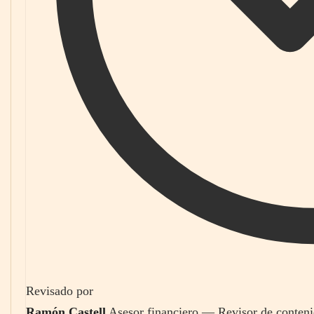
Revisado por
Ramón Castell
Asesor financiero — Revisor de conten