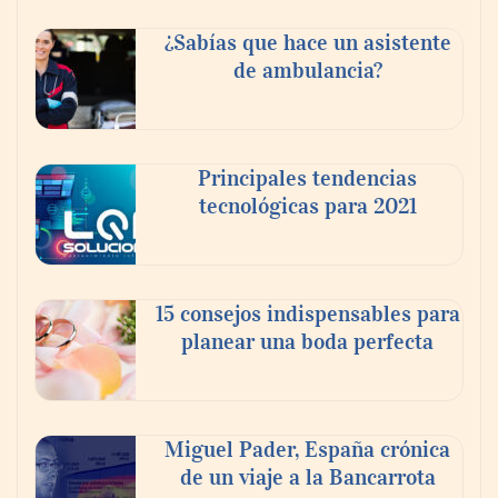
¿Sabías que hace un asistente
de ambulancia?
Principales tendencias
tecnológicas para 2021
En el Día de la Cerveza, Grupo Modelo
celebra a la cerveza como la bebida que el
15 consejos indispensables para
mundo elige para reunirse: 7 de cada 10 la
planear una boda perfecta
escogen
Nicols presenta seis modelos de anillos de
compromiso para el eclipse solar del 12 de
Miguel Pader, España crónica
agosto
de un viaje a la Bancarrota