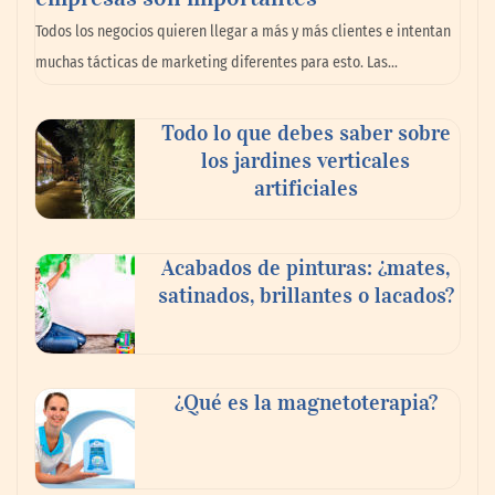
La omnicanalidad redefine la forma de
Todos los negocios quieren llegar a más y más clientes e intentan
planear viajes en México
muchas tácticas de marketing diferentes para esto. Las…
Todo lo que debes saber sobre
los jardines verticales
artificiales
Acabados de pinturas: ¿mates,
satinados, brillantes o lacados?
Tijuana Innovadora y Baja Health Cluster
buscan proyectar talento mexicano y
¿Qué es la magnetoterapia?
fortalecer el turismo médico