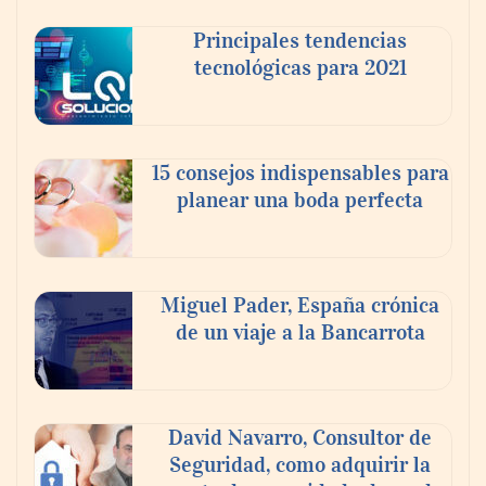
Principales tendencias
tecnológicas para 2021
15 consejos indispensables para
planear una boda perfecta
AMANAC celebra su 39 aniversario
impulsando la colaboración en el sector
Miguel Pader, España crónica
marítimo
de un viaje a la Bancarrota
David Navarro, Consultor de
Seguridad, como adquirir la