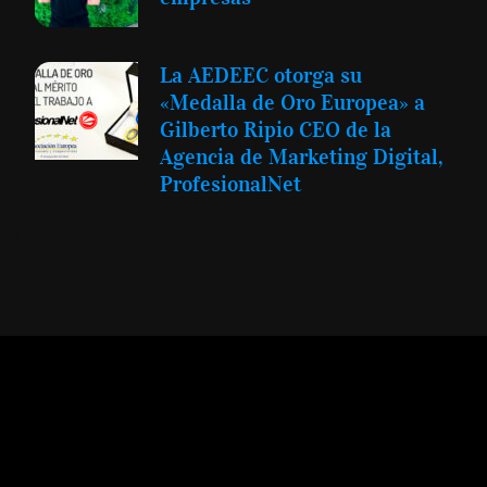
La AEDEEC otorga su
«Medalla de Oro Europea» a
Gilberto Ripio CEO de la
Agencia de Marketing Digital,
ProfesionalNet
Expansión y Negocios
© 2012 -
Todos los derechos reservados conforme
a la Ley de Propiedad Intelectual -
Accesibilidad Digital
|
Aviso Legal y
Términos
|
Privacidad de Datos
|
Uso de Cookies