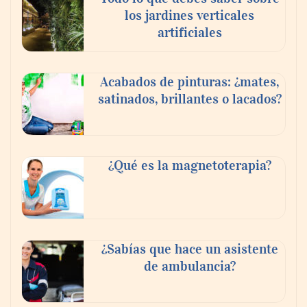
los jardines verticales
GITGE comunica la conclusión de la etapa
artificiales
del Dr. Óscar Ondo como director general
Acabados de pinturas: ¿mates,
satinados, brillantes o lacados?
¿Qué es la magnetoterapia?
El 82% de empresas industriales no
¿Sabías que hace un asistente
encuentra personal disponible: 100.000€
de ambulancia?
para formar nuevos profesionales