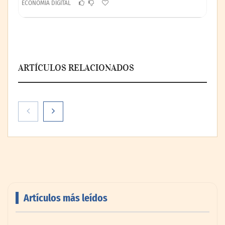
ECONOMÍA DIGITAL
ARTÍCULOS RELACIONADOS
Theriva™ Biologics anuncia que se ha
administrado la primera dosis a un
paciente en el ensayo clínico VIRAGE2 de
Fase IIa
Artículos más leídos