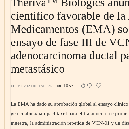
Theriva™ Biologics anun
científico favorable de l
Medicamentos (EMA) sobr
ensayo de fase III de VC
adenocarcinoma ductal p
metastásico
10531
ECONOMÍA DIGITAL E/N
La EMA ha dado su aprobación global al ensayo clínico
gemcitabina/nab-paclitaxel para el tratamiento de prime
muestra, la administración repetida de VCN-01 y un dise