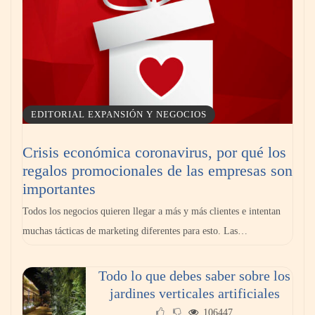
EDITORIAL EXPANSIÓN Y NEGOCIOS
Crisis económica coronavirus, por qué los
regalos promocionales de las empresas son
importantes
Todos los negocios quieren llegar a más y más clientes e intentan
muchas tácticas de marketing diferentes para esto. Las…
Todo lo que debes saber sobre los
jardines verticales artificiales
106447